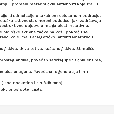
stoji u promeni metaboličkih aktivnosti koje traju i
ije ili stimulacije u lokalnom celularnom području,
ološku aktivnost, umereni podstiču, jaki zadržavaju
destruktivno dejstvo a manja biostimulativno.
 biološke aktivne tačke na koži, pokreću se
stanci koje imaju analgetičko, antiinflamatorno i
og tkiva, tkiva tetiva, koštanog tkiva, Stimulišu
 prostaglandina, povećan sadržaj specifičnih enzima,
imulus antigena. Povećana regeneracija limfnih
 ( kod opekotina i hiruških rana).
akcionog potencijala.