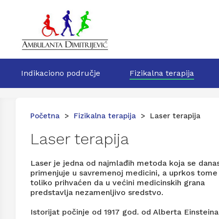
Indikaciono područje
Fizikalna terapija
Početna
>
Fizikalna terapija
> Laser terapija
Laser terapija
Laser je jedna od najmlađih metoda koja se dana
primenjuje u savremenoj medicini, a uprkos tome
toliko prihvaćen da u većini medicinskih grana
predstavlja nezamenljivo sredstvo.
Istorijat počinje od 1917 god. od Alberta Einsteina