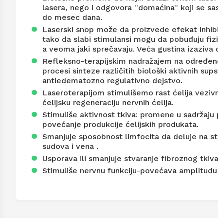
lasera, nego i odgovora ''domaćina'' koji se sa
do mesec dana.
Laserski snop može da proizvede efekat inhibic
tako da slabi stimulansi mogu da pobuđuju fizi
a veoma jaki sprečavaju. Veća gustina izaziva 
Refleksno-terapijskim nadražajem na određene
procesi sinteze različitih biološki aktivnih sup
antiedematozno regulativno dejstvo.
Laseroterapijom stimulišemo rast ćelija vezivn
ćelijsku regeneraciju nervnih ćelija.
Stimuliše aktivnost tkiva: promene u sadržaju
povećanje produkcije ćelijskih produkata.
Smanjuje sposobnost limfocita da deluje na st
sudova i vena .
Usporava ili smanjuje stvaranje fibroznog tkiva
Stimuliše nervnu funkciju-povećava amplitudu 