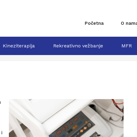
Početna
O nam
Kineziterapija
Rekreativno vežbanje
MFR
s
 i