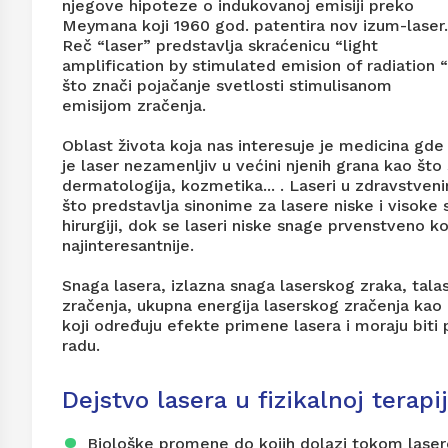
njegove hipoteze o indukovanoj emisiji preko
Meymana koji 1960 god. patentira nov izum-laser.
Reč “laser” predstavlja skraćenicu “light
amplification by stimulated emision of radiation “
što znači pojačanje svetlosti stimulisanom
emisijom zračenja.
Oblast života koja nas interesuje je medicina gde
je laser nezamenljiv u većini njenih grana kao što 
dermatologija, kozmetika... . Laseri u zdravstve
što predstavlja sinonime za lasere niske i visoke 
hirurgiji, dok se laseri niske snage prvenstveno kor
najinteresantnije.
Snaga lasera, izlazna snaga laserskog zraka, tala
zračenja, ukupna energija laserskog zračenja kao i 
koji određuju efekte primene lasera i moraju biti
radu.
Dejstvo lasera u fizikalnoj terapij
Biološke promene do kojih dolazi tokom laser