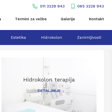
011 3228 943
065 3228 943
a
Termini za vežbe
Galerije
Kontakt
Estetika
Hidrokolon
Zanimljivosti
Hidrokolon terapija
DETALJNIJE