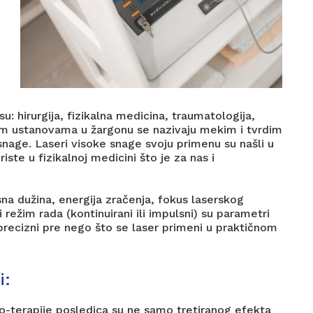
su: hirurgija, fizikalna medicina, traumatologija,
nim ustanovama u žargonu se nazivaju mekim i tvrdim
snage. Laseri visoke snage svoju primenu su našli u
iste u fizikalnoj medicini što je za nas i
sna dužina, energija zračenja, fokus laserskog
režim rada (kontinuirani ili impulsni) su parametri
 precizni pre nego što se laser primeni u praktičnom
i:
o-terapije posledica su ne samo tretiranog efekta